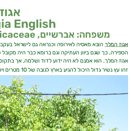
אגוז
ia English
משפחה: אברשיים, Ericaceae | מוצא: ארצות הברית וקנדה
אגוז המלך
הובא מאסיה לאירופה וכנראה גם לישראל בעקבו
הספירה, כך שגם ביוון העתיקה וגם ברומא כבר היה מקובל כ
אגוז המלך. הוא אמנם לא היה ידוע לדוד ושלמה, אך בתקו
זהו עץ נשיר גדול היכול להגיע בארץ לגובה של 10 מטרים ויותר ונופו רחב בקוטר 10-15 מ' ולעתים אף יותר מכך.