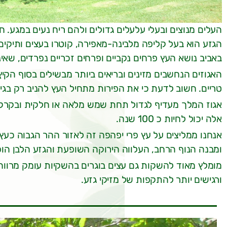
העלים מנוצים ובעלי עלעלים גדולים ולהם ריח נעים במגע
הגזע הוא בעל קליפה מלבינה-מאפירה, קוטרו בעצים ותיקים 
באביב נושא העץ פרחים נקביים ופרחים זכריים נפרדים, שאינ
האגוזים הנחשבים מזינים ובריאים ביותר מבשילים בסוף הקי
טריים. חשוב לדעת כי את הפירות מתחיל העץ להניב רק בגיל 5-8 שנים
אגוז המלך מעדיף לגדול תחת שמש מלאה או חלקית ובקרקע
אלה יכול לחיות כ 100 שנה.
אנחנו ממליצים על עץ פרי יפהפה זה לאזור ההר הגבוה כעץ ב
ומבנה הנוף הרחב, העלווה הירוקה השופעת והגזע הלבן הופ
מומלץ מאוד להשקות גם עצים בוגרים בהשקיות עומק מרווח
ורגישים יותר להתקפות של מזיקי גזע.