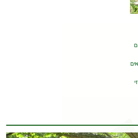
ם
ים
י