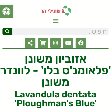
פתח סרגל
אזוביון משונן
'פלאומנ'ס בלו' - לוונדר
משונן
Lavandula dentata
'Ploughman's Blue'