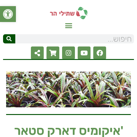
פתח סרגל
'איקומיס דארק סטאר