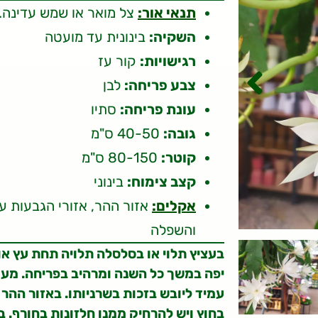
תנאי אור:
צל מואר או שמש עדינה. 
השקיה:
בינונית עד מועטה
רגישויות:
קור עז
צבע פריחה:
לבן
עונת פריחה:
סתיו
גובה:
40-50 ס"מ
קוטר:
80-150 ס"מ
קצב צימוח:
בינוני
אקלים:
והשפלה
בעציץ תלוי או בסלסלה תלויה תחת עץ או 
יפה במשך כל השנה ומרהיב בפריחה. מעד
עמיד ליובש בזכות בשרניותו. באזור ההר 
בחוץ ויש להרחיק ממנו חלזונות בחורף. ב