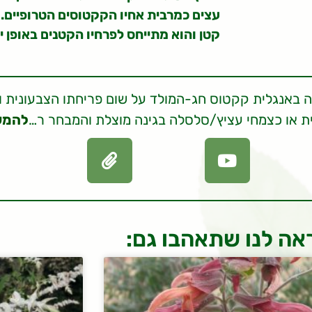
עצים כמרבית אחיו הקקטוסים הטרופיים. 
קטן והוא מתייחס לפרחיו הקטנים באופן י
 באנגלית קקטוס חג-המולד על שום פריחתו הצבעונית וה
ית או כצמחי עציץ/סלסלה בגינה מוצלת והמבחר ר…
להמש
אה לנו שתאהבו גם: