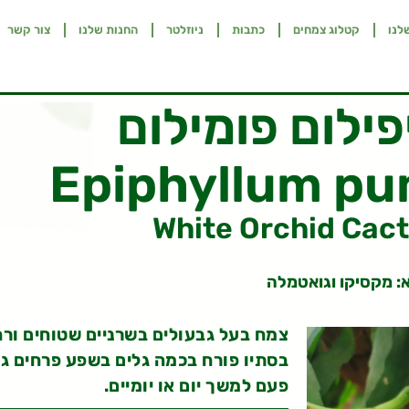
לנו
קטלוג צמחים
כתבות
ניוזלטר
החנות שלנו
צור קשר
ילום פומילום
Epiphyllum pu
White Orchid Cac
: מקסיקו וגואטמלה
צמח בעל גבעולים בשרניים שטוחים ורחב
בסתיו פורח בכמה גלים בשפע פרחים גד
פעם למשך יום או יומיים.