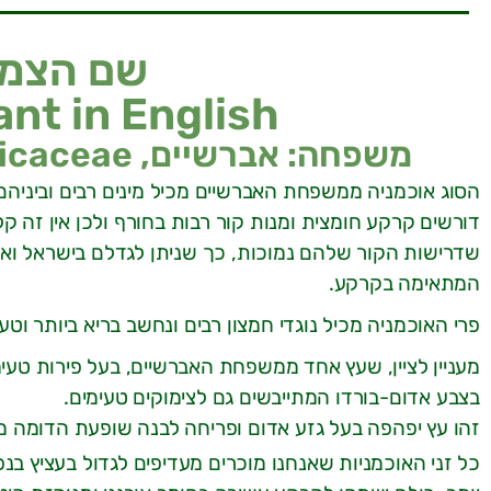
שם הצמח
ant in English
משפחה: אברשיים, Ericaceae | מוצא: ארצות הברית וקנדה
הסוג אוכמניה ממשפחת האברשיים מכיל מינים רבים וביניהם 
דורשים קרקע חומצית ומנות קור רבות בחורף ולכן אין זה ק
שדרישות הקור שלהם נמוכות, כך שניתן לגדלם בישראל ואפ
המתאימה בקרקע.
פרי האוכמניה מכיל נוגדי חמצון רבים ונחשב בריא ביותר וט
מעניין לציין, שעץ אחד ממשפחת האברשיים, בעל פירות טעימ
בצבע אדום-בורדו המתייבשים גם לצימוקים טעימים.
זהו עץ יפהפה בעל גזע אדום ופריחה לבנה שופעת הדומה מ