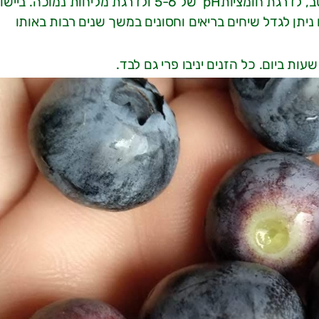
יותר. כולם ישמחו לקרקע עשירה בחומר אורגני ומנוקזת היטב, לדרגת חומציותpH של 5-6 ולדרגת מליחות נמוכה. ב
שון סדירים ניתן לגדל שיחים בריאים וחסונים במשך שנים רבות באותו