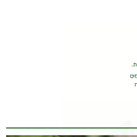
ת.
 4 ליטר ליום להמיס
ח