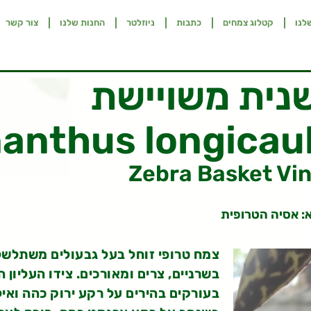
לנו
קטלוג צמחים
כתבות
ניוזלטר
החנות שלנו
צור קשר
שנית משויישת
anthus longicaul
Zebra Basket Vi
: אסיה הטרופית
צמח טרופי זוחל בעל גבעולים משתלשל
בשרניים, צרים ומאורכים. צידו העליון
בעורקים בהירים על רקע ירוק כהה ואי