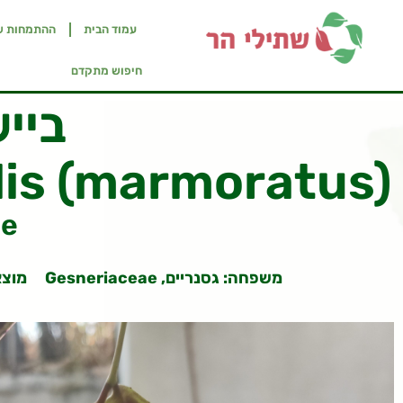
עמוד הבית
ההתמחות ש
חיפוש מתקדם
ביי
is (marmoratus)
ne
משפחה: גסנריים, Gesneriaceae
מוצא