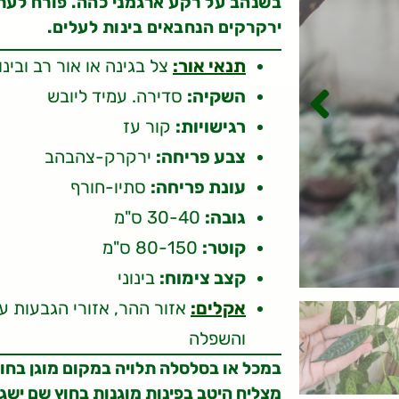
בשנהב על רקע ארגמני כהה. פורח לעתי
ירקרקים הנחבאים בינות לעלים.
תנאי אור:
צל בגינה או אור רב ובינו
השקיה:
סדירה. עמיד ליובש
רגישויות:
קור עז
צבע פריחה:
ירקרק-צהבהב
עונת פריחה:
סתיו-חורף
גובה:
30-40 ס"מ
קוטר:
80-150 ס"מ
קצב צימוח:
בינוני
אקלים:
והשפלה
במכל או בסלסלה תלויה במקום מוגן בחוץ
מצליח היטב בפינות מוגנות בחוץ שם ישג