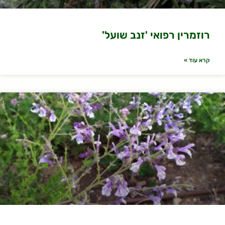
רוזמרין רפואי 'זנב שועל'
קרא עוד »