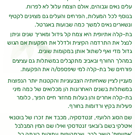
עלים נאים וגבוהים, אולם הצמח עלול לא לפרוח.
בנוסף לכל המעלות, הפרחים והעלים גם מצוינים לקטיף
ונשארים נאים למשך כמה שבועות באגרטל.
בת-קלה אתיופית היא צמח קל גידול ומאריך שנים וניתן
לנצל את התרדמה הקיצית ולדלל את הפקעות אם הגוש
גדול מדי ואף לשתול אותן במקומות שונים.
במהלך החורף ובאביב מתקבלים במשתלות גם עציצים
פורחים של בת-קלה למי שיפספס/ה את הפקעות.
מעניין לציין שאחיותיה הצבעוניות והקטנות יותר הנפוצות
במשתלות בשנים האחרונות הן מכלואים של כמה מיני
בת-קלה אחרים והן בעלות מחזור חיים הפוך, כלומר
פעילות בקיץ ורדומות בחורף.
שם הסוג הלועזי, זנטדסקיה, מכבד את זכרו של בוטנאי
איטלקי בשם ג'ובאני זנטדסקי ואילו שם המין המבלבל
'אתיופית' קשור לכך, שבתקופות עתיקות כונתה כל