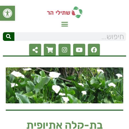
פתח סרגל
בת-קלה אתיופית