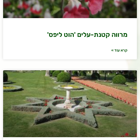
מרווה קטנת-עלים 'הוט ליפס'
קרא עוד »