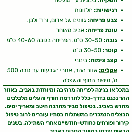
השקיה:
בינונית עד מועטה
רגישויות:
חלזונות
צבע פריחה:
גוונים של אדום, ורוד ולבן.
עונת פריחה:
אביב מאוחר
גובה:
30-50 ס"מ. הפריחה בגובה 40-60 ס"מ
קוטר:
30-50 ס"מ
קצב צימוח:
בינוני
אקלים:
אזור ההר, אזורי הגבעות עד גובה 500
מ', מישור החוף והשפלה
במכל או בגינה לפריחה מרהיבה ומיוחדת באביב. באזור
ההר נכנס בדרך-כלל לתרדמת חורף והעלים מלבלבים
מחדש באביב. בטיפול סביר מתרבה היטב ומאריך ימים.
הבצלים הנמכרים במשתלות בסתיו עוברים לרוב טיפול
קירור ופורחים כחודש-חודשיים אחרי השתילה. בשנים
הבאות יפרחו במועד הטבעי באביב.