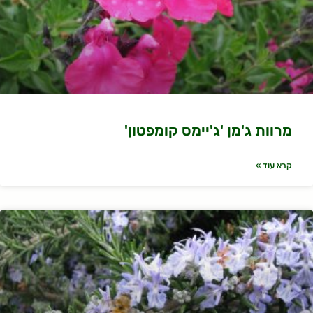
מרוות ג'מן 'ג'יימס קומפטון'
קרא עוד »