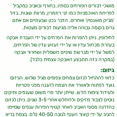
מושכי דבורים הפורחים בסתיו, בחורף ובאביב במקביל
לפריחת האוכמניות כמו זני רוזמרין, מרוות שונות, בזיל
'מג'יק מאונטיין' ואחרים. הדבר נכון שבעתיים אם אתם
גרים בקומה גבוהה אליה מגיעות דבורים מעטות.
לחילופין, ניתן להפרות את הפרחים על ידי העברת אבקה
בעזרת מכחול עדין או על ידי זעזוע עדין של הפרחים,
למשל על ידי מברשת שיניים חשמלית ושחרור אבקה
(במקרה כזה תתבצע האבקה עצמית בלבד).
גיזום:
כדאי להתחיל לגזום צמחים צפופים מגיל שלוש. הגיזום
נועד לפתוח ולאוורר את הצמח להגנה מפני פטריות
ולעידוד צימוח חדש, שייתן יותר פרי משום שענפים ותיקים
נוטים לצבור מזיקים ולהיחלש אחרי 3-5 שנים. ניתן לגזום
בהדרגה מסוף האביב לאחר קטיף הפירות ענפים שסיימו
להניב על ידי קיצור הענף לגובה 40-50 ס"מ. בצמח בריא