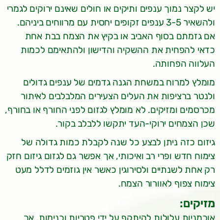
יש לקצר נמוך ענפים ותיקים או חולים שאינם ירוקים לגמרי
ולהשאיר 3-5 ענפים זקופים יחסית עם מרווחים ביניהם.
אם גזמתם בסוף האביב או בקיץ את הצמח בבת אחת
כדאי להפחית את ההשקיה והדישון ולהתאימם לכמות
העלווה הפחותה.
מומלץ למרוח במשחת הגנה גדמים של ענפים גדולים
ולנטר ברציפות את העלים הצעירים המלבלבים לאיתור
מכרסמים ומזיקים. לא מומלץ לגזום לפני החורף או בחורף,
שכן הצמחים ירוקי-העד יתקשו ללבלב בקור.
גיזום כזה ניתן לבצע כל שנה לקבלת כמות גדולה של
צימוח חדש ופרי רב ואיכותי, אך אפשר גם לגזום גיזום חזק
רק אחת לשנתיים ולסירוגין כאשר אין גוזמים לדלל מעט
צימוח צפוף לאוורור הצמח.
מזיקים:
אוכמניות עלולות להיתקף על ידי פטריות וכנימות, אך