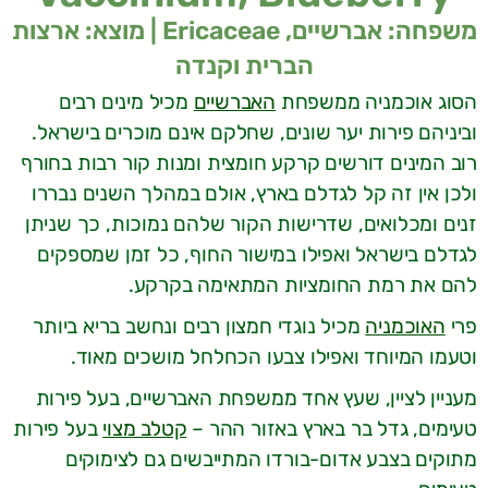
משפחה: אברשיים, Ericaceae | מוצא: ארצות
הברית וקנדה
הסוג אוכמניה ממשפחת
האברשיים
מכיל מינים רבים
וביניהם פירות יער שונים, שחלקם אינם מוכרים בישראל.
רוב המינים דורשים קרקע חומצית ומנות קור רבות בחורף
ולכן אין זה קל לגדלם בארץ, אולם במהלך השנים נבררו
זנים ומכלואים, שדרישות הקור שלהם נמוכות, כך שניתן
לגדלם בישראל ואפילו במישור החוף, כל זמן שמספקים
להם את רמת החומציות המתאימה בקרקע.
פרי
האוכמניה
מכיל נוגדי חמצון רבים ונחשב בריא ביותר
וטעמו המיוחד ואפילו צבעו הכחלחל מושכים מאוד.
מעניין לציין, שעץ אחד ממשפחת האברשיים, בעל פירות
טעימים, גדל בר בארץ באזור ההר –
קטלב מצוי
בעל פירות
מתוקים בצבע אדום-בורדו המתייבשים גם לצימוקים