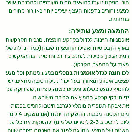
חורי הניקוז נועדו להוצאת המים העודפים ולהכנסת אוויר
למצע וחורים בדפנות העציץ יעילים יותר באוורור מחורים
בתחתית.
החמצה ומצע שתילה:
אוכמניות חייבות לגדול בקרקע חומצית. מרבית הקרקעות
בארץ הן בסיסיות ואפילו החומציות שבהן (כמו הבזלת של
רמת הגולן) מכילות לעתים גיר רב וחרסית רבה המקשים
מאוד על החמצת הקרקע.
לכן
חובה לגדל אוכמניות במכלים
במצע מנותק וכל מצע
עציצים איכותי ומאוורר בעל יכולת ניקוז טובה מתאים. יש
להוסיף למצע כשלוש פעמים בשנה גופרית, שפירוקה על
ידי חיידקי קרקע מחמיץ את סביבת השורשים.
את אבקת הגופרית מומלץ לערבב היטב ולהמיס בכמות
מים הקטנה מכמות ההשקיה היומית (אם משקים 4 ליטר
ליום להמיס ב 2-3 ליטרים של מים) ולהשקות את כל פני
השטח של המצע. ניתן גם לפזר את האבקה בצורה שווה