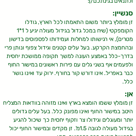
ולתנאים בגינתכם/ן:
סנשיין:
זן מומלץ ביותר משום התאמתו לכל הארץ, גודלו
הקומפקטי (שיח במכל גדול בגידול מעולה יגיע ל 1*1
מטרים), אי רגישותו למחלות ועמידותו לפספוסים בדישון
ובהחמצת הקרקע. בעל עלים קטנים וגידול צפוף ונותן פרי
בדרך-כלל באמצע העונה למשך תקופה ממושכת יחסית
ולפעמים אף בשני גלים עם פירות ראשונים במישור החוף
כבר באפריל. אינו דורש קור בחורף. ירוק עד ואינו נושר
כלל.
אן:
זן מומלץ ששמו הומצא בארץ ואינו מזוהה בוודאות המצליח
היטב במישור החוף ואינו מפונק כלל. בעל עלים גדולים
יותר ומעוגלים וגידולו צר וזקוף יחסית כך שיכול להגיע
בגידול מעולה לגובה 1.5מ'. זן מקדים ובמישור החוף יכול