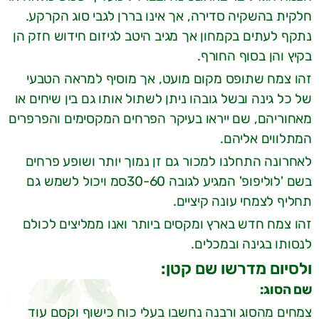
חלקית בהשקיה סדירה, אך אינו בררן לגבי סוג הקרקע.
נתקף לעתים בקמחון אך מגיב היטב לגיזום חידוש חזק הן
בקיץ והן בסוף החורף.
זהו צמח שתופס מקום מועט, אך מוסיף למראה הטבעי
של כל גינה ובשל גובהו ניתן לשתול אותו גם בין שיחים או
מאחוריהם, שם ייראו בעיקר הפרחים המקסימים והפרפרים
המתלווים אליהם.
לאחרונה התחלנו למכור גם זן נמוך יותר ושופע פרחים
בשם 'לוליפופ' המגיע לגובה 30-60סמ ויכול לשמש גם
תחליף לצמחי עונה קיציים.
זהו צמח חדש בארץ ומקסים ביותר ואנו ממליצים לכולם
לנסותו בגינה ובמכלים.
ולסיום מדרשו שם קטן:
שם הסוג:
צמחים מהסוג ורבנה נחשבו בעלי כוח כישוף וקסם עוד