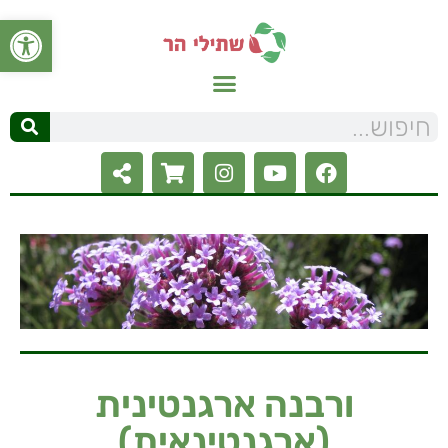
פתח סרגל
ורבנה ארגנטינית
(ארגנטינאית)