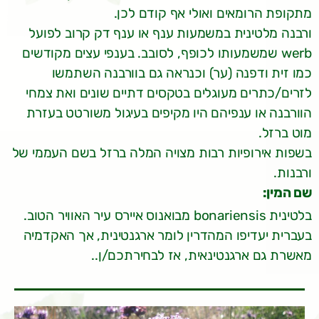
מתקופת הרומאים ואולי אף קודם לכן.
ורבנה מלטינית במשמעות ענף או ענף דק קרוב לפועל
werb שמשמעותו לכופף, לסובב. בענפי עצים מקודשים
כמו זית ודפנה (ער) וכנראה גם בוורבנה השתמשו
לזרים/כתרים מעוגלים בטקסים דתיים שונים ואת צמחי
הוורבנה או ענפיהם היו מקיפים בעיגול משורטט בעזרת
מוט ברזל.
בשפות אירופיות רבות מצויה המלה ברזל בשם העממי של
ורבנות.
שם המין:
בלטינית bonariensis מבואנוס איירס עיר האוויר הטוב.
בעברית יעדיפו המהדרין לומר ארגנטינית, אך האקדמיה
מאשרת גם ארגנטינאית, אז לבחירתכם/ן..