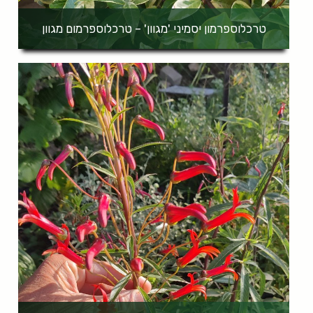
טרכלוספרמון יסמיני 'מגוון' – טרכלוספרמום מגוון