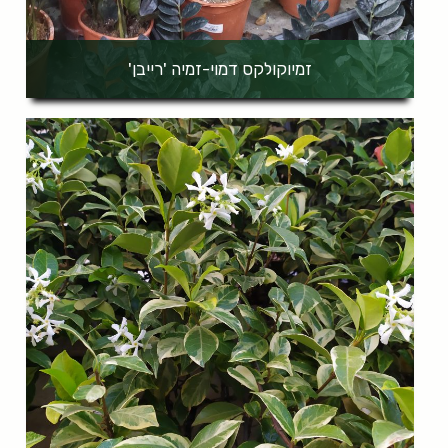
זמיוקולקס דמוי-זמיה 'רייבן'