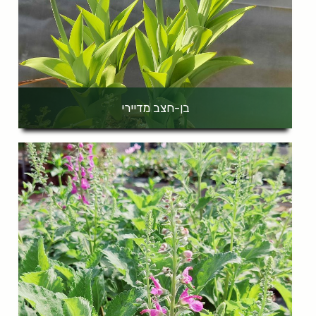
בן-חצב מדיירי