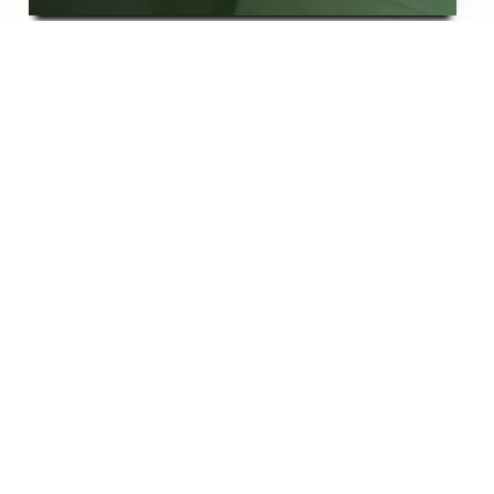
לורופטלום סיני 'בלק פרל'