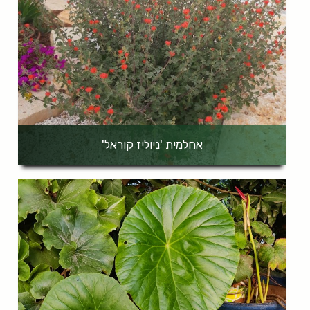
אחלמית 'ניוליז קוראל'