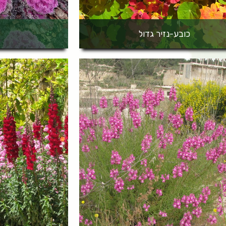
כובע-נזיר גדול