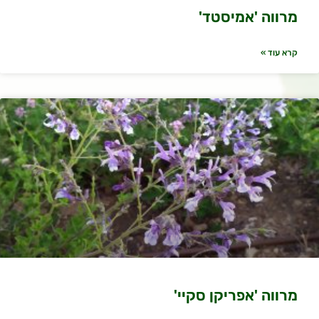
מרווה 'אמיסטד'
קרא עוד »
מרווה 'אפריקן סקיי'