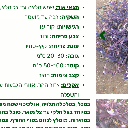
תנאי אור:
שמש מלאה עד צל מלא, או
השקיה:
רבה עד מועטה
רגישויות:
קור עז
צבע פריחה:
ורוד
עונת פריחה:
קיץ-סתיו
גובה:
20-30 ס"מ
קוטר:
50-100 ס"מ
קצב צימוח:
מהיר
אקלים:
והשפלה
במכל, בסלסלה תלויה, או לכיסוי שטח מ
במיוחד בצל חלקי עד צל מואר. סובל בח
במהירות. מומלץ לגזום בסוף החורף. צמח