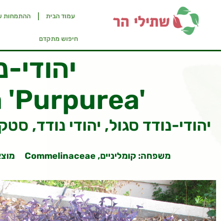
עמוד הבית
ההתמחות ש
חיפוש מתקדם
יהודי-נ
 'Purpurea'
Purple Wandering Jew, Purple Heart יהודי-נודד סגול, יהודי נו
משפחה: קומליניים, Commelinaceae
מוצא