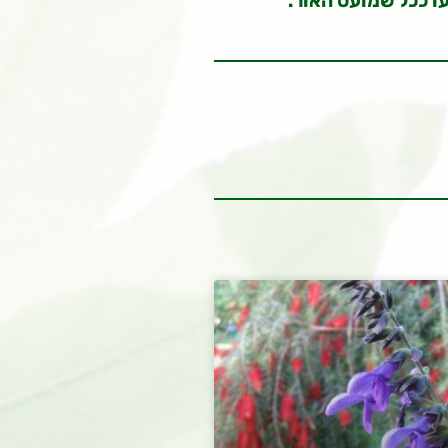
עו ככל שמועט האור.