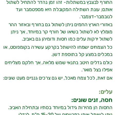
החורף לבצבץ במשתלות- זהו זמן נהדר להתחיל לשתול
אותם; עונת השתילה המקובלת היא מספטמבר ועד
לנובמבר-דצמבר.
באזורי הארץ החמים ניתן לשתול גם בחורף ובאזור ההר
מומלץ לא לשתול בשיאו של חורף קר במיוחד, אך ניתן
לשתול ירקות עלים כמו חסות ודומיהן גם באביב.
כל הצמחים ישמחו להישתל בקרקע עשירה בקומפוסט, או
במכלים במצע קל בתוספת דשן.
כולם גדלים היטב בתנאי שמש מלאה, אך חלקם מצליחים
אפילו בצל מואר.
אם זאת, לכל צמח מאכל, יש גם צרכים גנניים מעט שונים:
עלים:
חסה, זנים שונים:
החסות הן מהירות גידול במיוחד בסתיו ובתחילת האביב.
ניתן לשותל אותן במרווחים של 15-20 ס"מ, לגדלן