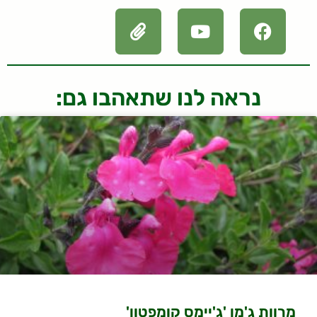
נראה לנו שתאהבו גם:
מרוות ג'מן 'ג'יימס קומפטון'