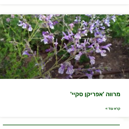
מרווה 'אפריקן סקיי'
קרא עוד »