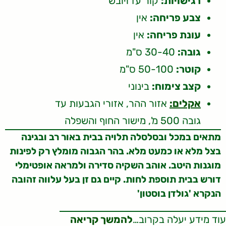
רגישויות:
קור עז ויובש
צבע פריחה:
אין
עונת פריחה:
אין
גובה:
30-40 ס"מ
קוטר:
50-100 ס"מ
קצב צימוח:
בינוני
אקלים:
אזור ההר, אזורי הגבעות עד
גובה 500 מ', מישור החוף והשפלה
מתאים במכל ובסלסלה תלויה בבית באור רב ובגינה
בצל מלא או כמעט מלא. בהר הגבוה מומלץ רק לפינות
מוגנות היטב. אוהב השקיה סדירה ולמראה אופטימלי
דורש בבית תוספת לחות. קיים גם זן בעל עלווה זהובה
הנקרא 'גולדן בוסטון'
עוד מידע יעלה בקרוב…
להמשך קריאה