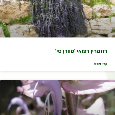
רוזמרין רפואי 'סוורן סי'
קרא עוד »