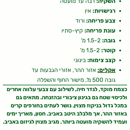
השקיה:
רבה עד מועטה
רגישויות:
אין
צבע פריחה:
ורוד
עונת פריחה:
קיץ-סתיו
גובה:
1.5-2 מ'
קוטר:
1.5-2 מ'
קצב צימוח:
בינוני
אקלים:
אזור ההר, אזורי הגבעות עד
גובה 500 מ', מישור החוף והשפלה
כצמח מוקד, לגדר חיה, לשילוב עם צבעי עלווה אחרים
ולכיסוי שטח גם בגינון ציבורי ובהזנחה. מתאים גם
במכל גדול בניקוז מצוין. נושר לעתים בחורפים קרים
באזור ההר, אך מלבלב היטב באביב. חסון, מאריך ימים
ועמיד להשקיה מועטה ביותר. מגיב מצוין לגיזום באביב.