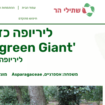
עמוד הבית
ההתמחות ש
חיפוש מתקדם
ליריופה כדנ
green Giant'
Lilyturf ל
משפחה: אספרגיים, Asparagaceae
מוצא