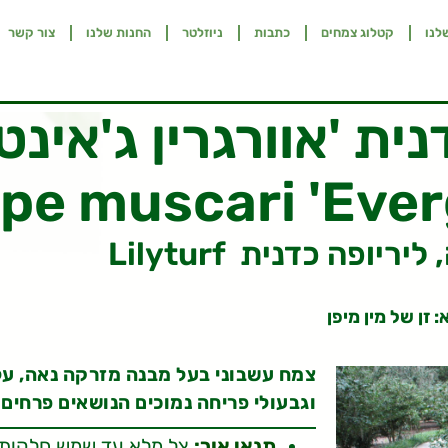
לנו
קטלוג צמחים
כתבות
ניוזלטר
החנות שלנו
צור קשר
ית 'אוורגרין ג'אינט'
ope muscari 'Ever
יריופה, ליריופה כדנית
: זן של מין מיפן
צמח עשבוני בעל מבנה מזרקה נאה, עלי
וגבעולי פריחה נמוכים הנושאים פרחים 
תנאי אור:
צל מלא עד שמש חלקית