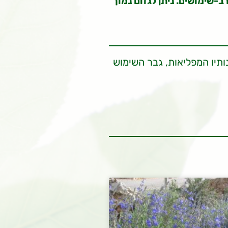
-שימושים. ניתן לגזום נמוך
היחשף עמידותו ושאר תכונותיו המפליאות, גבר השימוש