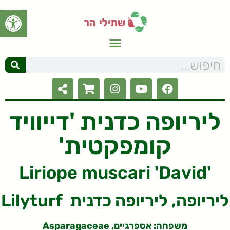
פתח סרגל
ליריופה כדנית 'דייוויד
קומפקטית'
Liriope muscari 'David'
Lilyturf ליריופה, ליריופה כדנית
משפחה: אספרגיים, Asparagaceae