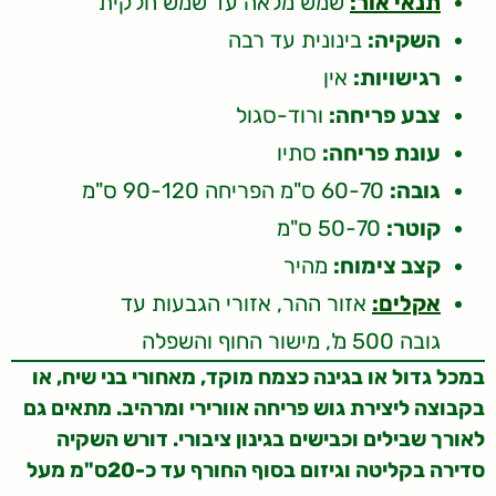
תנאי אור:
שמש מלאה עד שמש חלקית
השקיה:
בינונית עד רבה
רגישויות:
אין
צבע פריחה:
ורוד-סגול
עונת פריחה:
סתיו
גובה:
60-70 ס"מ הפריחה 90-120 ס"מ
קוטר:
50-70 ס"מ
קצב צימוח:
מהיר
אקלים:
אזור ההר, אזורי הגבעות עד
גובה 500 מ', מישור החוף והשפלה
במכל גדול או בגינה כצמח מוקד, מאחורי בני שיח, או
בקבוצה ליצירת גוש פריחה אוורירי ומרהיב. מתאים גם
לאורך שבילים וכבישים בגינון ציבורי. דורש השקיה
סדירה בקליטה וגיזום בסוף החורף עד כ-20ס"מ מעל