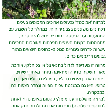
למרווה 'אמיסטד' גבעולים ארוכים המכוסים בעלים
דלתוניים משוננים בצבע ירוק חי. במהלך כל השנה, עם
התמעטות עד הפסקה בחורפים ירושלמיים קרים,
מתנוססות בקצות הענפים תפרחות מאורכות המכילות
עשרות פרחים צינוריים סגולים-כחולים היוצאים מתוך
גביעים ארגמניים כהים.
מרווה זו מעדיפה לגדול בתנאי צל או צל חלקי, אוהבת
מאוד השקיה סדירה ומתאימה ביותר מאחורי שיחים
בינוניים או בין שיחים גדולים, במכלים גדולים ואף בגן
טרופי. היא גם ממגנטת אליה צופיות ונהדר לצפות בה
ובמבקריה.
למראה מושלם ורענן מומלץ לקטום באופן סדיר (אחת
לחודשיים-שלושה) תפרחות ארוכות ולגזום חזק אחת