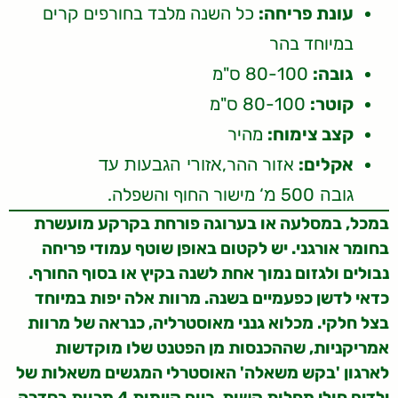
עונת פריחה:
כל השנה מלבד בחורפים קרים
במיוחד בהר
גובה:
80-100 ס"מ
קוטר:
80-100 ס"מ
קצב צימוח:
מהיר
אקלים:
אזור ההר,
אזורי הגבעות עד
500
‘ מישור החוף והשפלה.
גובה
מ
במכל, במסלעה או בערוגה פורחת בקרקע מועשרת
בחומר אורגני. יש לקטום באופן שוטף עמודי פריחה
נבולים ולגזום נמוך אחת לשנה בקיץ או בסוף החורף.
כדאי לדשן כפעמיים בשנה. מרוות אלה יפות במיוחד
בצל חלקי. מכלוא גנני מאוסטרליה, כנראה של מרוות
אמריקניות, שההכנסות מן הפטנט שלו מוקדשות
לארגון 'בקש משאלה' האוסטרלי המגשים משאלות של
ילדים חולי מחלות קשות. כיום קיימות 4 מרוות בסדרה