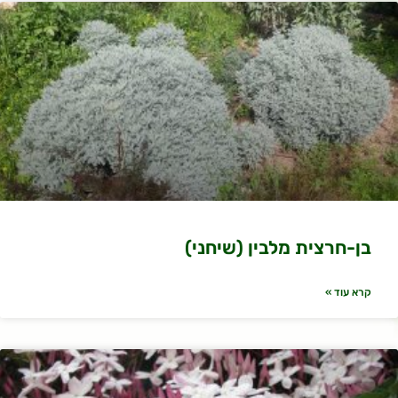
בן-חרצית מלבין (שיחני)
קרא עוד »