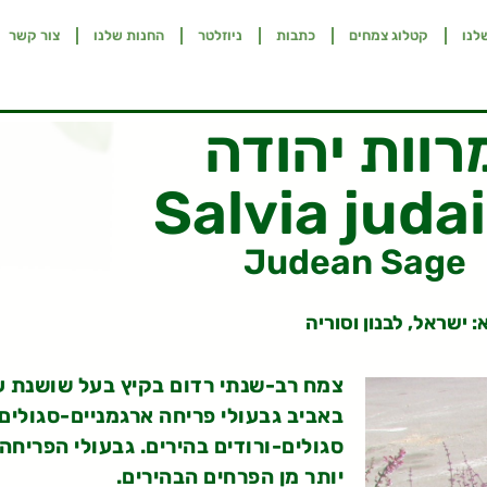
לנו
קטלוג צמחים
כתבות
ניוזלטר
החנות שלנו
צור קשר
רוות יהודה
Salvia juda
Judean Sage
: ישראל, לבנון וסוריה
צמח רב-שנתי רדום בקיץ בעל שושנת ע
באביב גבעולי פריחה ארגמניים-סגולים
סגולים-ורודים בהירים. גבעולי הפריחה
יותר מן הפרחים הבהירים.