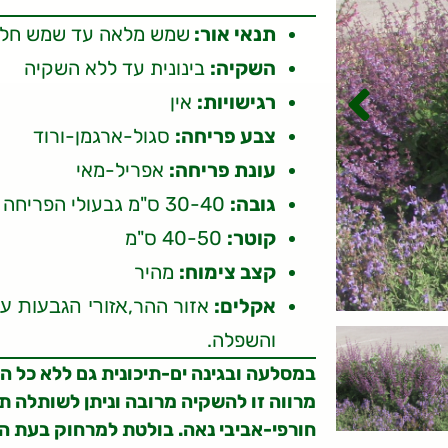
תנאי אור:
שמש מלאה עד שמש חל
השקיה:
בינונית עד ללא השקיה
רגישויות:
אין
צבע פריחה:
סגול-ארגמן-ורוד
עונת פריחה:
אפריל-מאי
גובה:
30-40 ס"מ גבעולי הפריחה עד 60 ס"מ
קוטר:
40-50 ס"מ
קצב צימוח:
מהיר
אקלים:
אזור ההר,
אזורי הגבעות ע
והשפלה.
במסלעה ובגינה ים-תיכונית גם ללא כל ה
מרווה זו להשקיה מרובה וניתן לשותלה ת
חורפי-אביבי נאה. בולטת למרחוק בעת ה