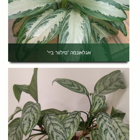
אגלאונמה 'סילוור ביי'