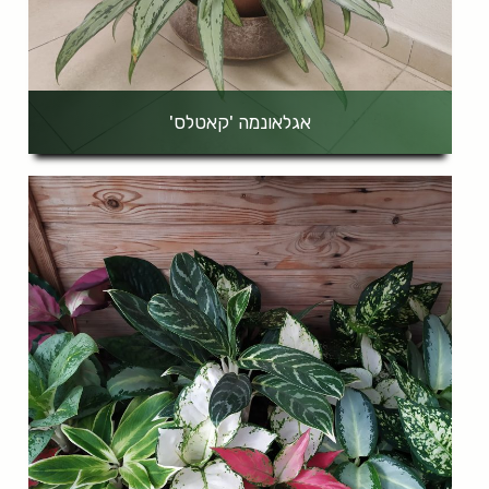
אגלאונמה 'קאטלס'