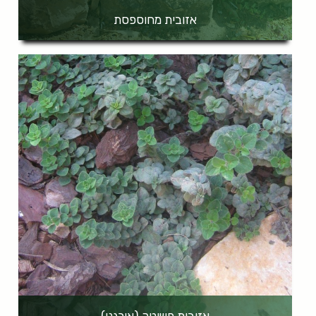
אזובית מחוספסת
אזובית פשוטה (אורגנו)