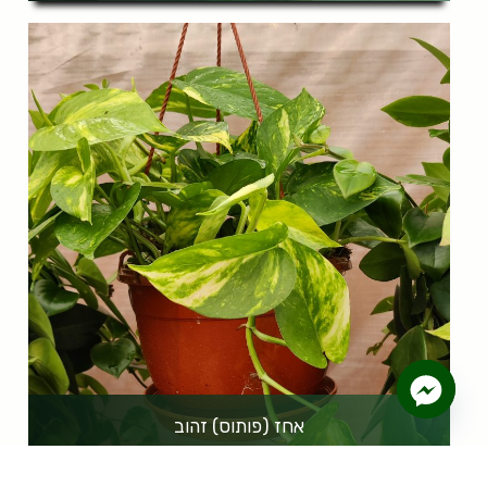
אחז (פותוס) זהוב