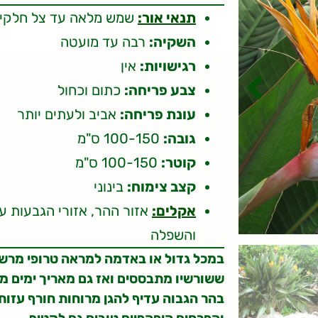
תנאי אור:
שמש מלאה עד צל חלקי
השקיה:
רבה עד מועטה
רגישויות:
אין
צבע פריחה:
כתום וכחול
עונת פריחה:
אביב ולעתים יותר
גובה:
100-150 ס"מ
קוטר:
100-150 ס"מ
קצב צימוח:
בינוני
אקלים:
והשפלה
במכל גדול או באדמה למראה טרופי מרשי
ששורשיו מתבססים ואז גם מאריך ימים מ
בהר הגבוה עדיף להגן מרוחות חורף עזות.