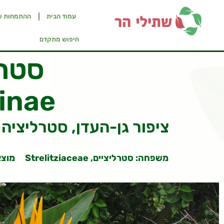
עמוד הבית
ההתמחות ש
חיפוש מתקדם
סטרל
ginae
Bird of pardaise flower, Crane flower ציפור גן-העדן, סטרליציה
משפחה: סטרליציים, Strelitziaceae
מוצא