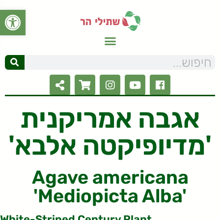
פתח סרגל
אגבה אמריקנית
'מדיופיקטה אלבא'
Agave americana
'Mediopicta Alba'
White-Striped Century Plant