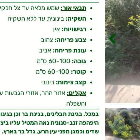
תנאי אור:
שמש מלאה עד צל חלקי
השקיה:
בינונית עד ללא השקיה
רגישויות:
אין
צבע פריחה:
צהוב
עונת פריחה:
אביב
גובה:
60-100 ס"מ
קוטר:
60-100 ס"מ
קצב צימוח:
בינוני
אקלים:
והשפלה
במכל, בגינת תבלינים, בגינת בר וכן בגינו
היפהפה זנב-סנונית נאה המטיל עליו ביצ
שדים וכמגן מפני עין הרע. גדל בר בארץ.