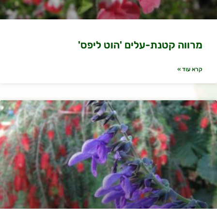
מרווה קטנת-עלים 'הוט ליפס'
קרא עוד »