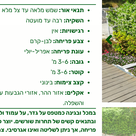
תנאי אור:
שמש מלאה עד צל מלא
השקיה:
רבה עד מועטה
רגישויות:
אין
צבע פריחה:
לבן-קרם
עונת פריחה:
אפריל-יולי
גובה:
3-6 מ'
קוטר:
3-6 מ'
קצב צימוח:
בינוני
אקלים:
והשפלה.
במכל ובגינה כמטפס על גדר, על עמוד ולכי
ובתנאים קשים של תחרות שורשים. יוצר כי
פריחה, אך ניתן לשליטה ואינו אגרסיבי. 