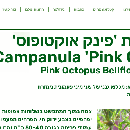
לנו
קטלוג צמחים
כתבות
ניוזלטר
החנות שלנו
צור קשר
 'פינק אוקטופוס'
Campanula 'Pink 
Pink Octopus Bellfl
: מכלוא גנני של שני מיני פעמונית ממזרח
ה
צמח נמוך המתפשט בשלוחות צפופות ויו
יפהפיים בצבע ירוק חי. הפרחים הפעמונ
עמודי פריחה בגובה 