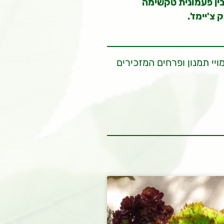
בין פעמונית טקשימה
צ'יימז'.
יי תמנון ופרחים המזכירים