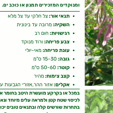
ומנוקדים המזכירים תמנון או כוכב ים.
תנאי אור:
צל חלקי עד צל מלא
השקיה:
מרובה עד בינונית
רגישויות:
חום רב
צבע פריחה:
ורוד מנוקד
עונת פריחה:
מאי-יולי
גובה:
15-30 ס"מ
קוטר:
50-60 ס"מ
קצב צימוח:
מהיר
אקלים:
אזור ההר,
אזורי הגבעות ע
במכל או בקרקע מועשרת היטב בחומר או
לכיסוי שטח קטן ולמראה עלים מיוחד ונאה
בתחרות שורשים קלה ובתנאים טובים יכו