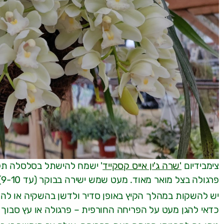
צימבידיום
'שרה ג'ין אייס קסקייד
' ישמח להישתל בסלסלה תלוי
פרגולה בצל מואר מאוד. מעט שמש ישירה בבוקר (עד 9-10) לא תפגע בו.
יש להשקות במהלך הקיץ באופן סדיר ולדשן בהשקיה או להו
כדאי להגן מעט על הפריחה החורפית – פרגולה או עץ סבוך מ