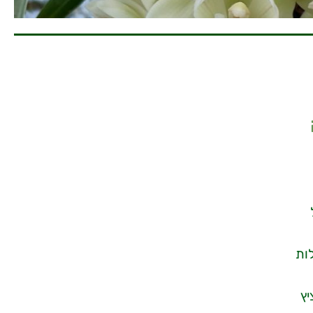
ות
יץ