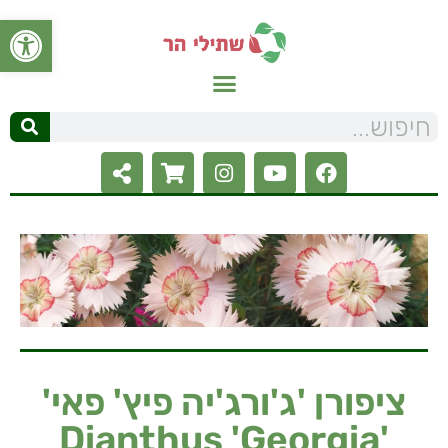
פתח סרגל
ציפורן 'ג'ורג'יה פיץ' פאי'
'Dianthus 'Georgia