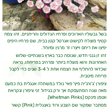
בשל גבעוליו הארוכים ופרחיו הגדולים והריחניים, זהו צמח
קטיף מוצלח לקישוט אגרטל קטן בבית, שם פרחיו היפים
יפיצו את ריחם וייצרו זר מרנין ומיוחד.
זהו זן גנני חדש, שנוסה כבר בארץ בשנתיים-שלוש
האחרונות והוא מוצלח ביותר ומרהיב בפריחתו. נראה
שכדאי להחליף את הצמח אחת ל 3-4 שנים כדי לקבל
פריחה מיטבית.
ציפורן 'ג'ורג'יה פיץ' פאי' נולד במשתלה אנגלית בת כמעט
מאה שנה המתעסקת אך ורק בגידול זני ציפורן ונקראת
ווטמן פינקס (Whetman Pinks).
מסתבר שמקור שם הצבע ורוד באנגלית (Pink) קשור