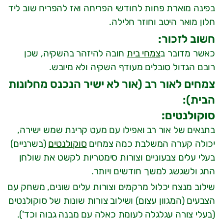
בפינה מוארת פחות לחודשי הפריחה ואז להפריח שוב ליד
חלון מואר היטב וחוזר חלילה.
חשוב לזכור:
כאשר מדובר ב
צמחי בית
חובה להיזהר בהשקיה, שכן
רובם הגדול סובלים מעודף השקיה ולא מיובש.
צמחים לאור רב (אור לא ישיר הנכנס מחלונות
הבית):
סוקולנטים:
בתנאים של אור רב ואפילו עם מעט קרינת שמש ישירה,
יכולה קערה המשלבת כמה צמחים
סוקולנטים
(בשרניים)
בעלי עלים צבעוניים וצורות סימטריות לקשט את שולחן
החג ולשגשג למשך חודשים ויותר.
שילוב מנצח יכלול מרקמים וצורות עלים שונים, משחק עם
הצבעים (המגוון עצום) ושילוב צורות שונות של סוקולנטים
(בעלי צורה עגלגלה לעומת כאלה עם מבנה גבוה וכד').