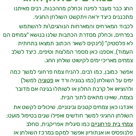
החג כבר מעבר לפינה וכחלק מההכנות, רבים מאיתנו
מתכננים כיצד יראה ויתקשט השולחן החגיגי.
לכבוד המארחים והמארחות הנוהגים\ות להשתמש
בפרחים, וכחלק מסדרת הכתבות שלנו בנושא "צמחים הם
לא פלסטיק" (לינקים לשאר הכתוב תמצאו בתחתית
העמוד), אספנו כאן מספר המלצות וטיפים, כיצד לשלב
צמחים מאריכי ימים לקישוט שולחן החג.
אפשר כמובן, כמו רבים, להניח צמח פרחוני למשך כמה
ימים על השולחן (כמו בגוניה ורד או
פטוניה
למשל)
ולהוציאו אל קרבת החלון או לשותלו בגינה אם מדובר
בצמח, שאינו מתאים לתוך הבית.
איגדנו כאן צמחים קטנים ובינוניים, שיכולים לקשט את
השולחן החגיגי למשך חודשים ואפילו שנים בטיפול מועט;
צמחי בית פרחוניים
כמו סיגלית אפריקנית, סחלב
פלנופסיס או אנתוריון אפשר למקם במרכז השולחן או