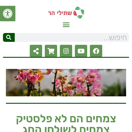
פתח סרגל
צמחים הם לא פלסטיק
צמחים לשולחן החג