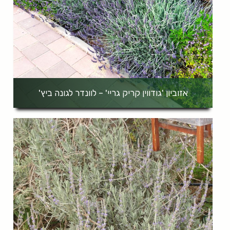
אזוביון 'גודווין קריק גריי' – לוונדר לגונה ביץ'