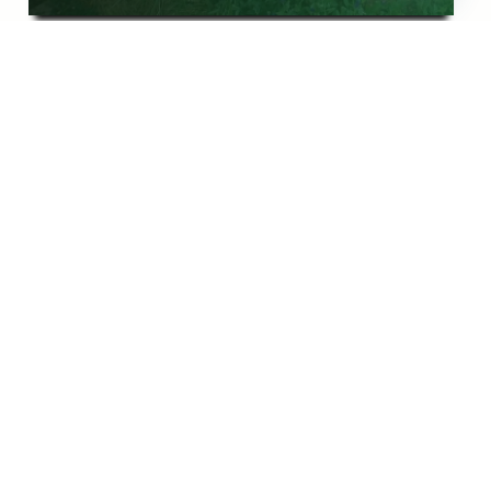
אזוביון משונן זן מאפיר – לוונדר משונן אפור