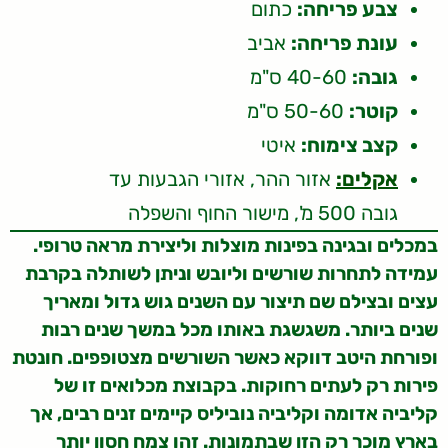
צבע פריחה:
כתום
עונת פריחה:
אביב
גובה:
40-60 ס"מ
קוטר:
50-60 ס"מ
קצב צימוח:
איטי
אקלים:
אזור ההר, אזורי הגבעות עד
גובה 500 מ', מישור החוף והשפלה
במכלים ובגינה בפינות מוצלות וליצירת מראה טרופי.
עמידה לתחרות שורשים וליובש וניתן לשותלה בקרבת
עצים ובצילם שם תיצור עם השנים גוש גדול ומאריך
שנים ביותר. משגשגת באותו מכל במשך שנים רבות
ופורחת היטב דווקא כאשר השורשים מצטופפים. חונטת
פירות רק לעתים רחוקות. בקבוצת מכלואים זו של
קליביה אדומה וקליביה נוביליס קיימים זנים רבים, אך
בארץ מוכר רק הזן שבתמונות. זהו צמח חסון יותר