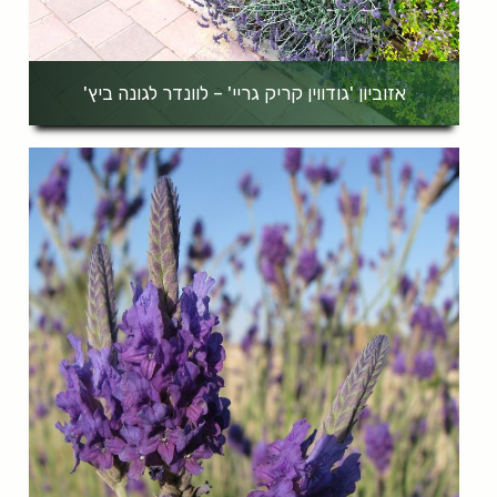
אזוביון 'גודווין קריק גריי' – לוונדר לגונה ביץ'