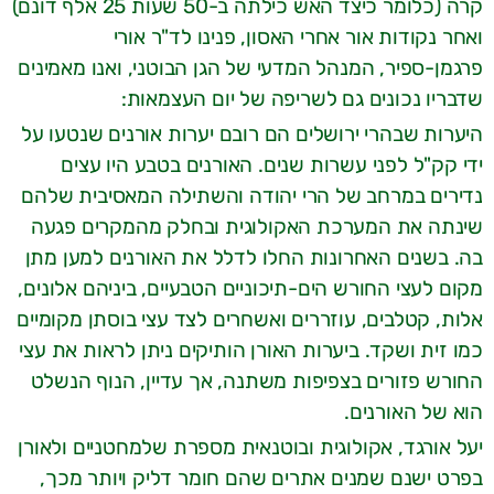
קרה (כלומר כיצד האש כילתה ב-50 שעות 25 אלף דונם)
ואחר נקודות אור אחרי האסון, פנינו לד"ר אורי
פרגמן-ספיר, המנהל המדעי של הגן הבוטני, ואנו מאמינים
שדבריו נכונים גם לשריפה של יום העצמאות:
היערות שבהרי ירושלים הם רובם יערות אורנים שנטעו על
ידי קק"ל לפני עשרות שנים. האורנים בטבע היו עצים
נדירים במרחב של הרי יהודה והשתילה המאסיבית שלהם
שינתה את המערכת האקולוגית ובחלק מהמקרים פגעה
בה. בשנים האחרונות החלו לדלל את האורנים למען מתן
מקום לעצי החורש הים-תיכוניים הטבעיים, ביניהם אלונים,
אלות, קטלבים, עוזררים ואשחרים לצד עצי בוסתן מקומיים
כמו זית ושקד. ביערות האורן הותיקים ניתן לראות את עצי
החורש פזורים בצפיפות משתנה, אך עדיין, הנוף הנשלט
הוא של האורנים.
יעל אורגד, אקולוגית ובוטנאית מספרת שלמחטניים ולאורן
בפרט ישנם שמנים אתרים שהם חומר דליק ויותר מכך,