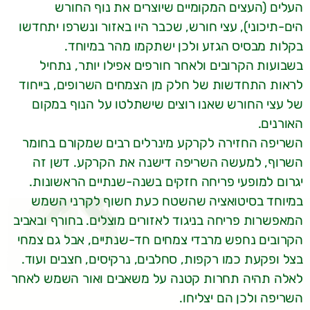
העלים (העצים המקומיים שיוצרים את נוף החורש
הים-תיכוני), עצי חורש, שכבר היו באזור ונשרפו יתחדשו
בקלות מבסיס הגזע ולכן ישתקמו מהר במיוחד.
בשבועות הקרובים ולאחר חורפים אפילו יותר, נתחיל
לראות התחדשות של חלק מן הצמחים השרופים, בייחוד
של עצי החורש שאנו רוצים שישתלטו על הנוף במקום
האורנים.
השריפה החזירה לקרקע מינרלים רבים שמקורם בחומר
השרוף, למעשה השריפה דישנה את הקרקע. דשן זה
יגרום למופעי פריחה חזקים בשנה-שנתיים הראשונות.
במיוחד בסיטואציה שהשטח כעת חשוף לקרני השמש
המאפשרות פריחה בניגוד לאזורים מוצלים. בחורף ובאביב
הקרובים נחפש מרבדי צמחים חד-שנתיים, אבל גם צמחי
בצל ופקעת כמו רקפות, סחלבים, נרקיסים, חצבים ועוד.
לאלה תהיה תחרות קטנה על משאבים ואור השמש לאחר
השריפה ולכן הם יצליחו.