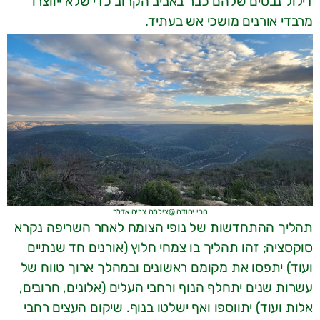
דילול נבטים שלהם כבר באביב הקרוב כדי שלא ייווצרו
מרבדי אורנים מושכי אש בעתיד.
הרי יהודה @צילמה צביה אדלר
תהליך ההתחדשות של נופי הצומח לאחר השריפה נקרא
סוקסציה; זהו תהליך בו צמחי חלוץ (אורנים חד שנתיים
ועוד) יתפסו את מקומם ראשונים ובמהלך ארוך טווח של
עשרות שנים יתחלף הנוף ורחבי העלים (אלונים, חרובים,
אלות ועוד) יתווספו ואף ישלטו בנוף. שיקום העצים רחבי