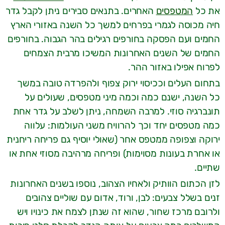
את כל
המטפסים
האחרים. בתנאים סבירים ניתן לקבל גדר
חיה מכוסה לגמרי בפרחים למשך כל השנה באזורי הארץ
החמים ועם הפסקה בחורפים רגילים בהר הגבוה. בחורפים
החמים של השנים האחרונות המשיכו מרבית הצמחים
לפרוח אפילו באזור ההר.
בתחום העלים וככיסוי ירוק צפוף ולהפרדה טובה במשך
כל השנה, ישנם כמה וכמה מיני מטפסים, שעולים על
תונברגיה סוזי. למרבה השמחה, ניתן לשלב על גדר אחת
כמה מטפסים יחד וכך להרוויח משני העולמות: עלווה
ירוקה וצפופה ממטפס אחר (שאולי יוסיף גם פריחה ריחנית
או אחרת בעונות מסוימות) ופריחה מרהיבה מסוזי אחת או
שתיים.
לזן הכתום הוותיק ולאחיו הצהוב, נוספו בשנים האחרונות
זנים בשלל צבעים: לבן, ורוד, אדום עם שוליים צהובים
ולרובם מרכז שחור, שהוא זה שנתן לצמח את כינויו ויש