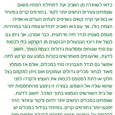
כדאי לשותלה מן האביב ועד לתחילת הסתיו משום
שצמחים צעירים רגישים יותר לקור. בחורפים קרים במיוחד
או בארועי קרה קשים נשרפים לעתים העלים או אפילו
הצמח כולו, אך עם בוא האביב יתחדש צמח בוגר במהירות.
מטפס מצטיין לגדר חיה פרחונית, כבר אמרנו, אך ניתן גם
לנצל את ריבוי הגבעולים הבוקעים מן הקרקע כדי לכסות
עם סוזי שטחים ומסלעות גדולות כצמח נשפך. חשוב
לדעת, שהענפים משתרשים בקלות במגע עם קרקע לחה.
אפשר גם לגדל תונברגיה סוזי במכלים, אולם אז מומלץ
מאוד לבחור מכלים גדולים ועמוקים ואם ניתן למקמם בצל
חלקי או לתת למטפס לכסות את העציץ ולקררו לפני
שהוא עולה אל השמש. בצורה זו נימנע מהתחממות יתר
של בית השורשים הנמצא בתוך המכל. חשוב לדעת,
שצמחים במכלים רגישים יותר לחום ולקור ובאזור ההר
ייפגעו יותר בחורפים קרים. במיוחד בגידול במכלים יש
להקפיד על השקיה ודישון סדירים לקבלת צמחים יפים