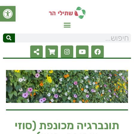
פתח סרגל
תונברגיה מכונפת (סוזי