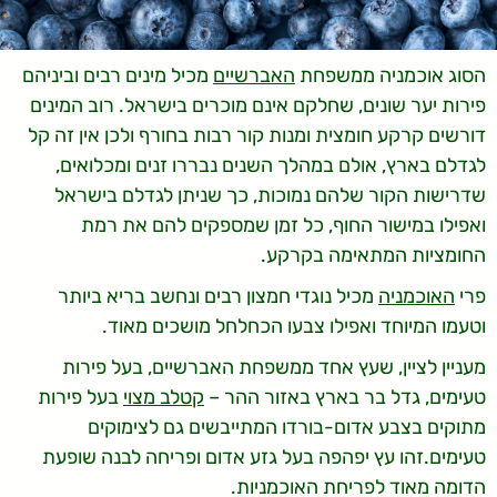
הסוג אוכמניה ממשפחת
האברשיים
מכיל מינים רבים וביניהם
פירות יער שונים, שחלקם אינם מוכרים בישראל. רוב המינים
דורשים קרקע חומצית ומנות קור רבות בחורף ולכן אין זה קל
לגדלם בארץ, אולם במהלך השנים נבררו זנים ומכלואים,
שדרישות הקור שלהם נמוכות, כך שניתן לגדלם בישראל
ואפילו במישור החוף, כל זמן שמספקים להם את רמת
החומציות המתאימה בקרקע.
פרי
האוכמניה
מכיל נוגדי חמצון רבים ונחשב בריא ביותר
וטעמו המיוחד ואפילו צבעו הכחלחל מושכים מאוד.
מעניין לציין, שעץ אחד ממשפחת האברשיים, בעל פירות
טעימים, גדל בר בארץ באזור ההר –
קטלב מצוי
בעל פירות
מתוקים בצבע אדום-בורדו המתייבשים גם לצימוקים
טעימים.זהו עץ יפהפה בעל גזע אדום ופריחה לבנה שופעת
הדומה מאוד לפריחת האוכמניות.