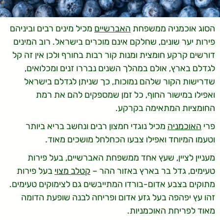
הסוג אוכמניה ממשפחת
האברשיים
מכיל מינים רבים וביניהם
פירות יער שונים, שחלקם אינם מוכרים בישראל. רוב המינים
דורשים קרקע חומצית ומנות קור רבות בחורף ולכן אין זה קל
לגדלם בארץ, אולם במהלך השנים נבררו זנים ומכלואים,
שדרישות הקור שלהם נמוכות, כך שניתן לגדלם בישראל
ואפילו במישור החוף, כל זמן שמספקים להם את רמת
החומציות המתאימה בקרקע.
פרי
האוכמניה
מכיל נוגדי חמצון רבים ונחשב בריא ביותר
וטעמו המיוחד ואפילו צבעו הכחלחל מושכים מאוד.
מעניין לציין, שעץ אחד ממשפחת האברשיים, בעל פירות
טעימים, גדל בר בארץ באזור ההר –
קטלב מצוי
בעל פירות
מתוקים בצבע אדום-בורדו המתייבשים גם לצימוקים טעימים.
זהו עץ יפהפה בעל גזע אדום ופריחה לבנה שופעת הדומה
מאוד לפריחת האוכמניות.