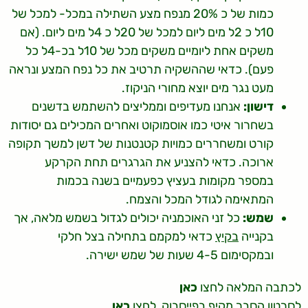
כמות של כ 20% מנפח מצע השתילה במכל- למכל של
10ל כ 2ל מים ליום למכל של 20ל כ 4ל מים ליום. (אם
משקים אחת ליומיים משקים מכל של 10ל בכ-4ל כל
פעם). כדאי שההשקיה תרטיב את כל נפח המצע ונראה
מעט נגר מים יוצא מחורי הניקוז.
דישון:
אנחנו מעדיפים וממליצים להשתמש בדשנים
בשחרור איטי כמו אוסמוקוט ואחרים המכילים גם יסודות
קורט ומשחררים כמויות קטנטנות של דשן למשך תקופה
ארוכה. כדאי להצניע את הגרגרים תחת הקרקע
במספר מקומות בעציץ כפעמיים בשנה בכמות
המתאימה לגודל המכל והצמח.
שמש:
כל זני האוכמניה יכולים לגדול בשמש מלאה, אך
בקנייה
בקיץ
כדאי למקמם בתחילה בצל חלקי
ובמקסימום 4-5 שעות של שמש ישירה.
לכתבה המלאה לחצו
כאן
לסרטון הסבר מקיף בפייסבוק, לחצו
כאן