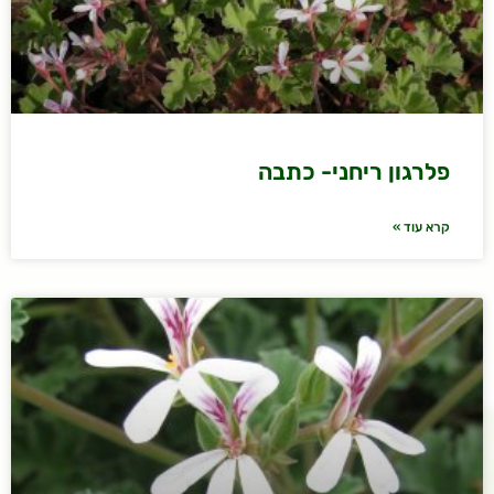
פלרגון ריחני- כתבה
קרא עוד »