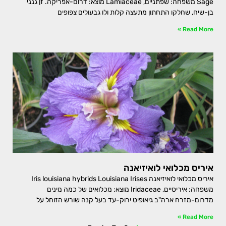
Sage משפחה: שפתניים, Lamiaceae מוצא: דרום-אפריקה. זן גנני
בן-שיח, שחלקו התחתון מתעצה קלות ולו גבעולים צפופים
Read More »
איריס מכלואי לואיזיאנה
איריס מכלואי לואיזיאנה Iris louisiana hybrids Louisiana Irises
משפחה: איריסיים, Iridaceae מוצא: מכלואים של כמה מינים
מדרום-מזרח ארה"ב גיאופיט ירוק-עד בעל קנה שורש הזוחל על
Read More »