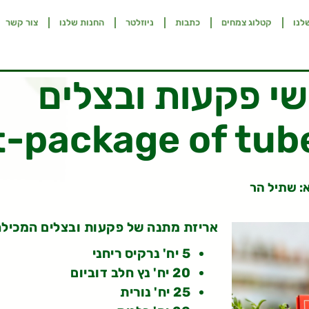
לנו
קטלוג צמחים
כתבות
ניוזלטר
החנות שלנו
צור קשר
שי פקעות ובצלים
t-package of tub
: שתיל הר
אריזת מתנה של פקעות ובצלים המכילה
5 יח' נרקיס ריחני
20 יח' נץ חלב דוביום
25 יח' נורית