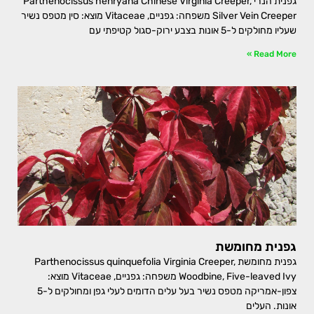
גפנית הנרי Parthenocissus henryana Chinese Virginia Creeper,
Silver Vein Creeper משפחה: גפניים, Vitaceae מוצא: סין מטפס נשיר
שעליו מחולקים ל-5 אונות בצבע ירוק-סגול קטיפתי עם
Read More »
גפנית מחומשת
גפנית מחומשת Parthenocissus quinquefolia Virginia Creeper,
Woodbine, Five-leaved Ivy משפחה: גפניים, Vitaceae מוצא:
צפון-אמריקה מטפס נשיר בעל עלים הדומים לעלי גפן ומחולקים ל-5
אונות. העלים