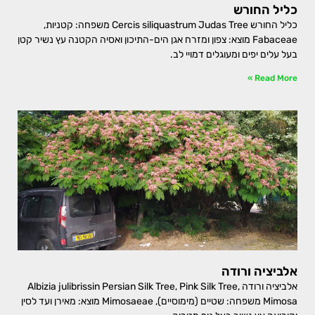
כליל החורש
כליל החורש Cercis siliquastrum Judas Tree משפחה: קטניות,
Fabaceae מוצא: צפון ומזרח אגן הים-התיכון ואסיה הקטנה עץ נשיר קטן
בעל עלים יפים ומעוגלים דמויי לב.
Read More »
אלביציה ורודה
אלביציה ורודה Albizia julibrissin Persian Silk Tree, Pink Silk Tree,
Mimosa משפחה: שטיים (מימוסיים), Mimosaeae מוצא: מאירן ועד לסין