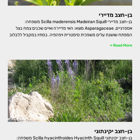
בן-חצב מדיירי
בן-חצב מדיירי Scilla maderensis Madeiran Squill משפחה:
אספרגיים, Asparagaceae מוצא: האי מדיירה ואיים שכנים צמח בצל
המפתח שושנת עלים משפכית סימטרית ויפהפיה. בסתיו במקביל ללבלוב
Read More »
בן-חצב יקינתוני
בן-חצב יקינתוני Scilla hyacinthoides Hyacinth Squill משפחה: