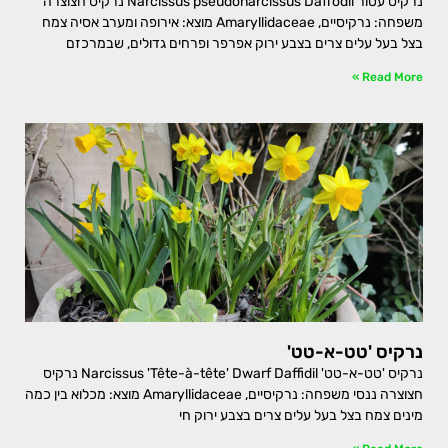
נרקיס עטור Narcissus pseudonarcissus Daffodil נרקיס חצוצרה
משפחה: נרקיסיים, Amaryllidaceae מוצא: אירופה ומערב אסיה צמח
בצל בעל עלים צרים בצבע ירוק אפרפר ופרחים גדולים, שבמרכזם
Read More »
נרקיס 'טט-א-טט'
נרקיס 'טט-א-טט' Narcissus 'Tête-à-tête' Dwarf Daffidil נרקיס
חצוצרה ננסי משפחה: נרקיסיים, Amaryllidaceae מוצא: מכלוא בין כמה
מינים צמח בצל בעל עלים צרים בצבע ירוק חי