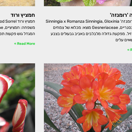
 'רומנזה'
חמציץ ורוד
סינינגיה 'רומנזה' Sinningia x Romanza Sinningia, Gloxinia
חמציץ ורוד l
משפחה: גסנריים, Gesneriaceae מוצא: מכלוא של צמחים
יל. מפקעת גדולה מלבלבים באביב גבעולים בצבע
המגדל גוש פקעות תפו
שאים עלים
Read More »
R