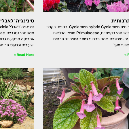
רבותית
סינינגיה 'לאבלי'
רקפת תרבותית Cyclamen hybrid Cyclamen רקפת, רקפת
סינינגי
תרבותית משפחה: רקפתיים, Primulaceae מוצא: הכלאות
ם-תיכוניים. צמח פרחוני ביותר היוצר זר פרחים
אמריקה מפקעות גדולו
צפוף מעל
ושעירים וגבעולי פריחה
Read More »
R