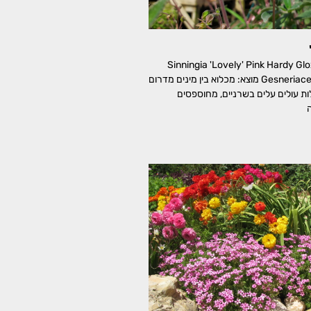
ה 'לאבלי' Sinningia 'Lovely' Pink Hardy Gloxinia
משפחה: גסנריים, Gesneriaceae מוצא: מכלוא בין מינים מדרום
ת עולים עלים בשרניים, מחוספסים