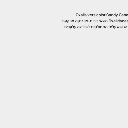
וני Oxalis versicolor Candy Cane Sorrel
משפחה: חמציציים, Oxalidaceae מוצא: דרום-אפריקה מפקעת
הנושא עלים המחולקים לשלושה עלעלים