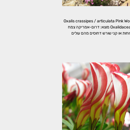
Oxalis crassipes / articulata Pink Wood Sorre
משפחה: חמציציים, Oxalidaceae מוצא: דרום-אמריקה צמח
חות או קני שורש דחוסים מהם עולים