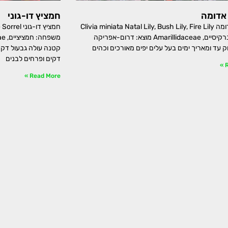
אדומה
חמציץ דו-גוני
קליביה אדומה Clivia miniata Natal Lily, Bush Lily, Fire Lily
חמציץ דו-ג
משפחה: נרקיסיים, Amarillidaceae מוצא: דרום-אפריקה
וק עד ומאריך ימים בעל עלים יפים מאורכים וכהים
קטנה עולה גבעול דק 
דקים ופרחים לבנים
R
Read More »