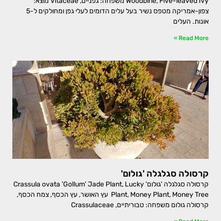
Woodbine, Five-leaved Ivy משפחה: גפניים, Vitaceae מוצא:
צפון-אמריקה מטפס נשיר בעל עלים הדומים לעלי גפן ומחולקים ל-5
אונות. העלים
Read More »
קרסולה סגלגלה 'גולום'
קרסולה סגלגלה 'גולום' Crassula ovata 'Gollum' Jade Plant, Lucky
Plant, Money Plant, Money Tree עץ האושר, עץ הכסף, צמח הכסף,
קרסולה גולום משפחה: טבוריתיים, Crassulaceae